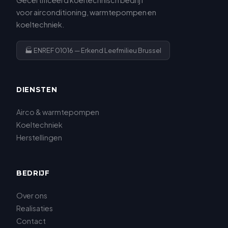
Gecertificeerd koeltechnisch bedrijf
voor airconditioning, warmtepompen en
koeltechniek.
🏭 ENREF 01016 — Erkend Leefmilieu Brussel
DIENSTEN
Airco & warmtepompen
Koeltechniek
Herstellingen
BEDRIJF
Over ons
Realisaties
Contact