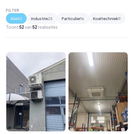
FILTER
Alle
Industrie
Particulier
Koeltechniek
52
25
16
11
Toont
52
van
52
realisaties