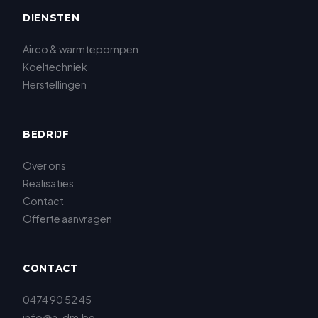
DIENSTEN
Airco & warmtepompen
Koeltechniek
Herstellingen
BEDRIJF
Over ons
Realisaties
Contact
Offerte aanvragen
CONTACT
0474 90 52 45
info@a-dm.be