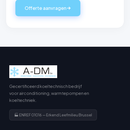
Offerte aanvragen
Gecertificeerd koeltechnisch bedrijf
voor airconditioning, warmtepompen en
koeltechniek.
🏭 ENREF 01016 — Erkend Leefmilieu Brussel